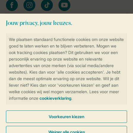
facebook
instagram
tiktok
youtube
Blijf op de hoogte
Veilig en snel online boeken
Veilige gegevensoverdracht
Veilige betaling
Controle over jouw gegevens &
privacy
Instellingen wijzigen