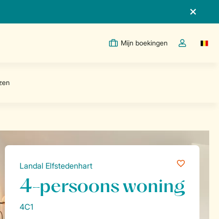
Mijn boekingen
Switc
Open de drop
Landal Elfstedenhart
4-persoons woning
4C1