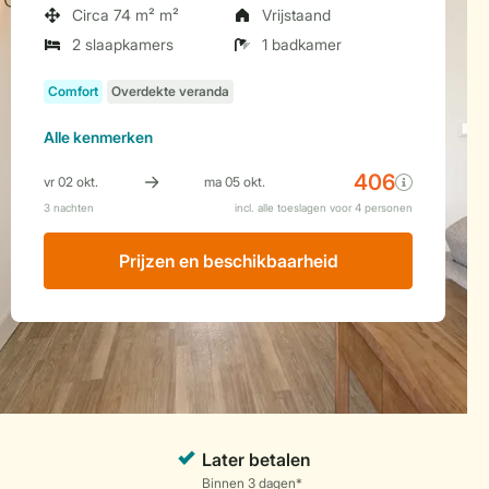
Circa 74 m² m²
Vrijstaand
2 slaapkamers
1 badkamer
Alle
kenmerken
Prijzen en beschikbaarheid