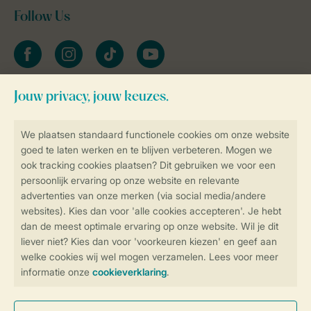
Follow Us
facebook
instagram
tiktok
youtube
Blijf op de hoogte
Veilig en snel online boeken
Veilige gegevensoverdracht
Veilige betaling
Controle over jouw gegevens &
privacy