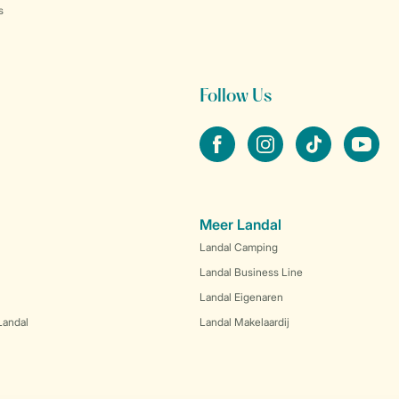
s
Follow Us
facebook
instagram
tiktok
youtube
Meer Landal
Landal Camping
Landal Business Line
Landal Eigenaren
Landal
Landal Makelaardij