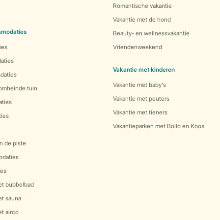
Romantische vakantie
Vakantie met de hond
mmodaties
Beauty- en wellnessvakantie
ies
Vriendenweekend
aties
Vakantie met kinderen
daties
Vakantie met baby's
 omheinde tuin
Vakantie met peuters
ties
Vakantie met tieners
ies
Vakantieparken met Bollo en Koos
n de piste
daties
es
et bubbelbad
et sauna
t airco