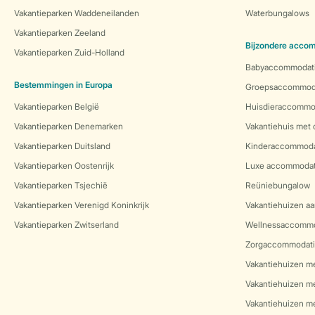
Vakantieparken Waddeneilanden
Waterbungalows
Vakantieparken Zeeland
Bijzondere acco
Vakantieparken Zuid-Holland
Babyaccommodat
Bestemmingen in Europa
Groepsaccommod
Vakantieparken België
Huisdieraccommo
Vakantieparken Denemarken
Vakantiehuis met
Vakantieparken Duitsland
Kinderaccommoda
Vakantieparken Oostenrijk
Luxe accommodat
Vakantieparken Tsjechië
Reüniebungalow
Vakantieparken Verenigd Koninkrijk
Vakantiehuizen aa
Vakantieparken Zwitserland
Wellnessaccommo
Zorgaccommodati
Vakantiehuizen m
Vakantiehuizen m
Vakantiehuizen me