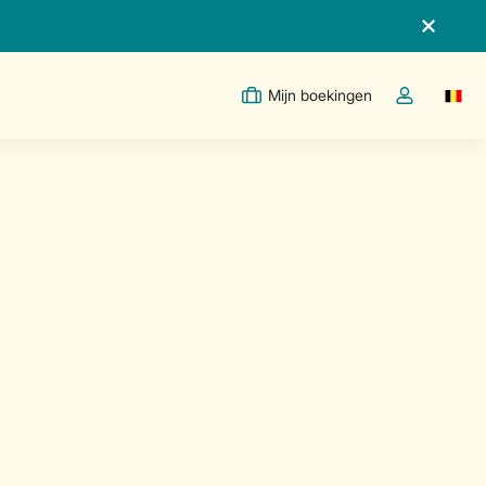
Mijn boekingen
Switc
Open de drop