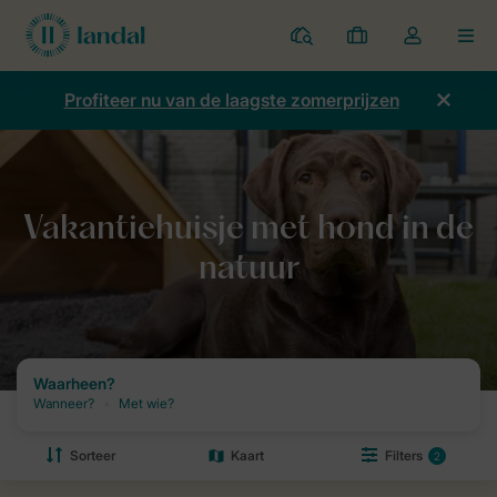
Parken
Mijn
Open
MEN
boekingen
de
dropdown
Profiteer nu van de laagste zomerprijzen
van
mijn
account
Home
Vakantie
Vakantie met hond
Vakantiehuisje met hond in