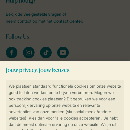
Hulp nodig?
Bekijk de
veelgestelde vragen
of
neem contact op met het
Contact Center
.
Follow Us
facebook
instagram
tiktok
youtube
Blijf op de hoogte
Veilig en snel online boeken
Veilige gegevensoverdracht
Veilige betaling