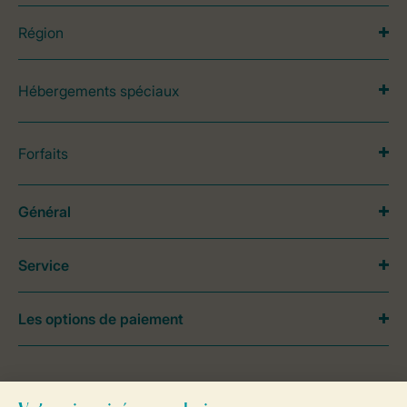
Région
Hébergements spéciaux
Forfaits
Général
Service
Les options de paiement
Besoin d’aide?