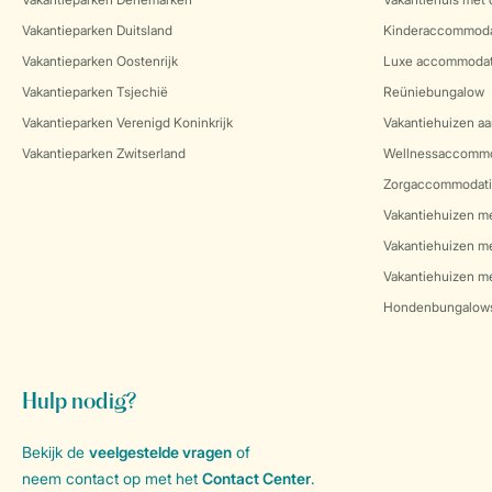
Vakantieparken Duitsland
Kinderaccommoda
Vakantieparken Oostenrijk
Luxe accommodat
Vakantieparken Tsjechië
Reüniebungalow
Vakantieparken Verenigd Koninkrijk
Vakantiehuizen aa
Vakantieparken Zwitserland
Wellnessaccommo
Zorgaccommodati
Vakantiehuizen m
Vakantiehuizen m
Vakantiehuizen me
Hondenbungalow
Hulp nodig?
Bekijk de
veelgestelde vragen
of
neem contact op met het
Contact Center
.