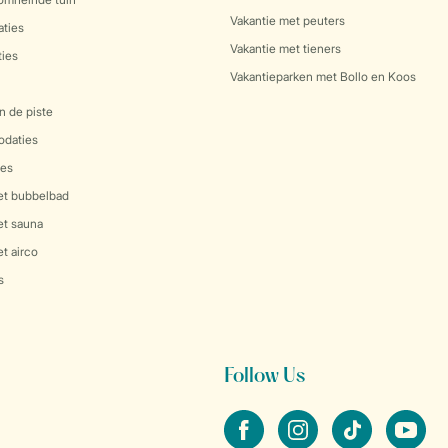
Vakantie met peuters
ties
Vakantie met tieners
ies
Vakantieparken met Bollo en Koos
n de piste
daties
es
et bubbelbad
et sauna
t airco
s
Follow Us
facebook
instagram
tiktok
youtube