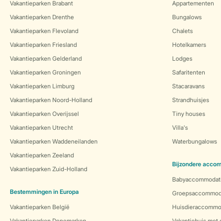
Vakantieparken Brabant
Appartementen
Vakantieparken Drenthe
Bungalows
Vakantieparken Flevoland
Chalets
Vakantieparken Friesland
Hotelkamers
Vakantieparken Gelderland
Lodges
Vakantieparken Groningen
Safaritenten
Vakantieparken Limburg
Stacaravans
Vakantieparken Noord-Holland
Strandhuisjes
Vakantieparken Overijssel
Tiny houses
Vakantieparken Utrecht
Villa's
Vakantieparken Waddeneilanden
Waterbungalows
Vakantieparken Zeeland
Bijzondere acco
Vakantieparken Zuid-Holland
Babyaccommodat
Bestemmingen in Europa
Groepsaccommod
Vakantieparken België
Huisdieraccommo
Vakantieparken Denemarken
Vakantiehuis met