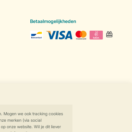
Betaalmogelijkheden
Veilige gegevensoverdracht
Veilige betaling
y