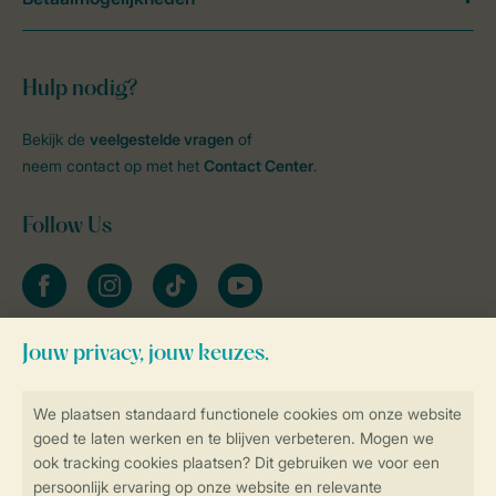
Hulp nodig?
Bekijk de
veelgestelde vragen
of
neem contact op met het
Contact Center
.
Follow Us
facebook
instagram
tiktok
youtube
Blijf op de hoogte
Veilig en snel online boeken