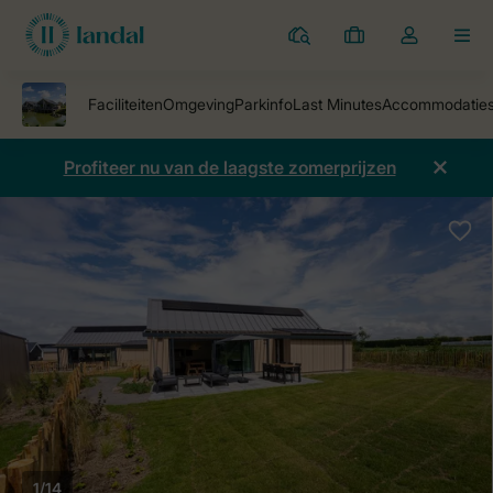
Parken
Mijn
Open
MEN
boekingen
de
dropdown
van
mijn
Profiteer nu van de laagste zomerprijzen
account
1/14