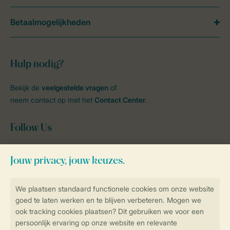
Betaalmogelijkheden
Hulp nodig?
Bekijk de
veelgestelde vragen
of
neem contact op met het
Contact Center
.
Follow Us
facebook
instagram
tiktok
youtube
Blijf op de hoogte