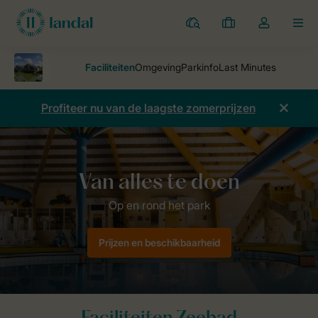
Parken
Mijn
Open
MEN
boekingen
de
dropdown
van
mijn
Profiteer nu van de laagste zomerprijzen
account
Parken
Zeebad
Op en rond het park
Prijzen en beschikbaarheid