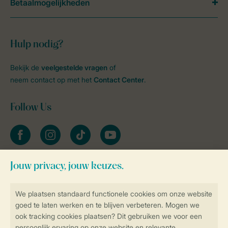
Betaalmogelijkheden
Hulp nodig?
Bekijk de
veelgestelde vragen
of
neem contact op met het
Contact Center
.
Follow Us
facebook
instagram
tiktok
youtube
Blijf op de hoogte
Veilig en snel online boeken