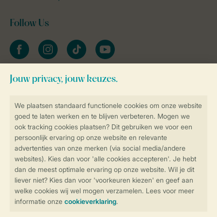
Follow Us
facebook
instagram
tiktok
youtube
Blijf op de hoogte
Veilig en snel online boeken
Veilige gegevensoverdracht
Veilige betaling
Controle over jouw gegevens &
privacy