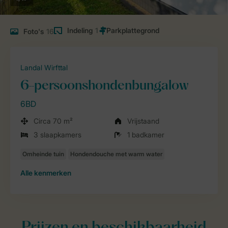
Indeling
1
Foto's
16
Landal Wirfttal
6-persoonshondenbungalow
6BD
Circa 70 m²
Vrijstaand
3 slaapkamers
1 badkamer
Alle
kenmerken