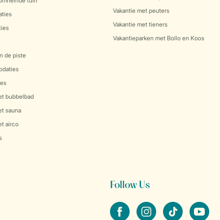
 omheinde tuin
Vakantie met peuters
ties
Vakantie met tieners
ies
Vakantieparken met Bollo en Koos
n de piste
daties
es
et bubbelbad
et sauna
t airco
s
Follow Us
facebook
instagram
tiktok
youtube