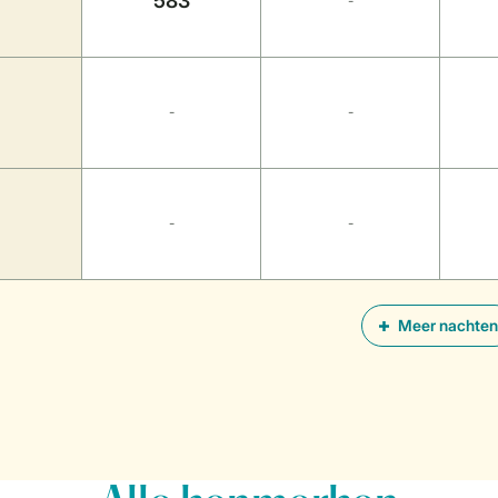
583
-
-
-
-
-
Meer nachten