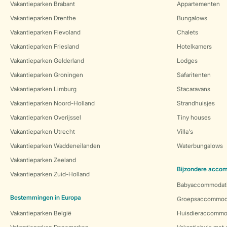
Vakantieparken Brabant
Appartementen
Vakantieparken Drenthe
Bungalows
Vakantieparken Flevoland
Chalets
Vakantieparken Friesland
Hotelkamers
Vakantieparken Gelderland
Lodges
Vakantieparken Groningen
Safaritenten
Vakantieparken Limburg
Stacaravans
Vakantieparken Noord-Holland
Strandhuisjes
Vakantieparken Overijssel
Tiny houses
Vakantieparken Utrecht
Villa's
Vakantieparken Waddeneilanden
Waterbungalows
Vakantieparken Zeeland
Bijzondere acco
Vakantieparken Zuid-Holland
Babyaccommodat
Bestemmingen in Europa
Groepsaccommod
Vakantieparken België
Huisdieraccommo