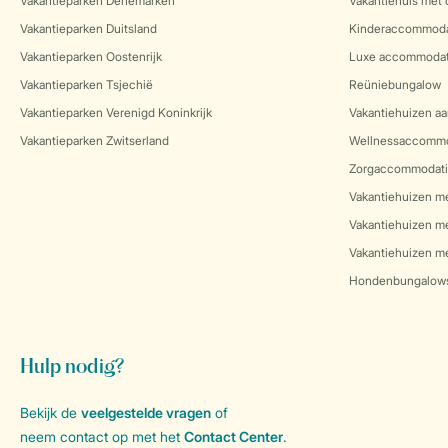
Vakantieparken Denemarken
Vakantiehuis met
Vakantieparken Duitsland
Kinderaccommoda
Vakantieparken Oostenrijk
Luxe accommodat
Vakantieparken Tsjechië
Reüniebungalow
Vakantieparken Verenigd Koninkrijk
Vakantiehuizen aa
Vakantieparken Zwitserland
Wellnessaccommo
Zorgaccommodati
Vakantiehuizen m
Vakantiehuizen m
Vakantiehuizen me
Hondenbungalow
Hulp nodig?
Bekijk de
veelgestelde vragen
of
neem contact op met het
Contact Center
.