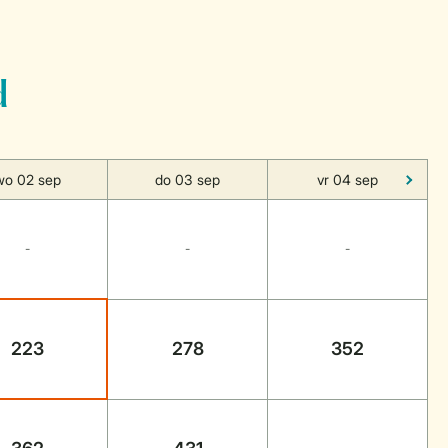
d
wo 02 sep
do 03 sep
vr 04 sep
-
-
-
223
278
352