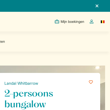
Mijn boekingen
Switc
Open de drop
Landal Whitbarrow
2-persoons
bungalow