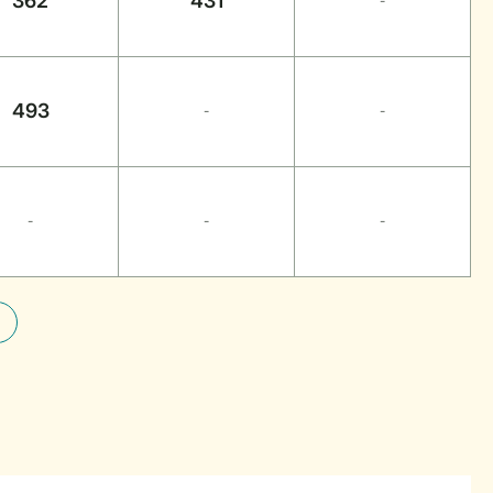
362
431
-
493
-
-
-
-
-