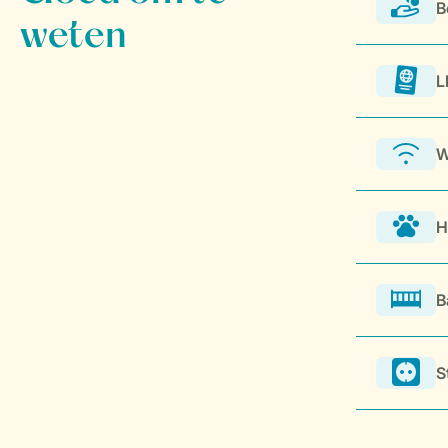
B
L
W
H
B
S