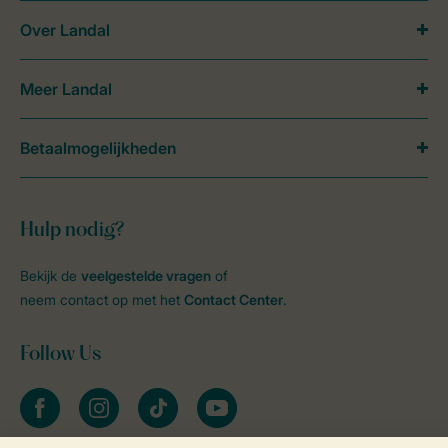
Over Landal
Meer Landal
Betaalmogelijkheden
Hulp nodig?
Bekijk de
veelgestelde vragen
of
neem contact op met het
Contact Center
.
Follow Us
facebook
instagram
tiktok
youtube