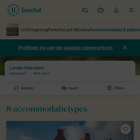
Parken
Mijn
Open
MEN
boekingen
de
dropdown
van
mijn
Profiteer nu van de laagste zomerprijzen
account
Parken
Landal Volendam
Prijzen en beschikbaarheid