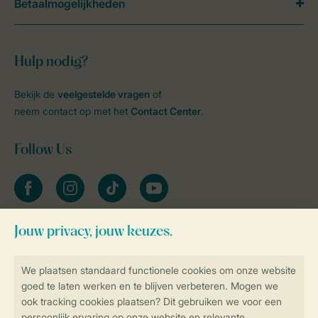
Betaalmogelijkheden
Hulp nodig?
Bekijk de
veelgestelde vragen
of
neem contact op met het
Contact Center
.
Follow Us
facebook
instagram
tiktok
youtube
Blijf op de hoogte
Veilig en snel online boeken