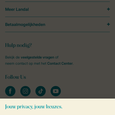
Meer Landal
Betaalmogelijkheden
Hulp nodig?
Bekijk de
veelgestelde vragen
of
neem contact op met het
Contact Center
.
Follow Us
facebook
instagram
tiktok
youtube
Blijf op de hoogte