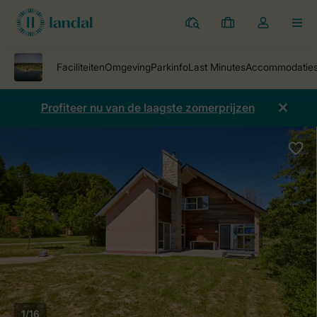
Parken
Mijn
Open
MEN
boekingen
de
dropdown
van
mijn
Profiteer nu van de laagste zomerprijzen
account
1/16