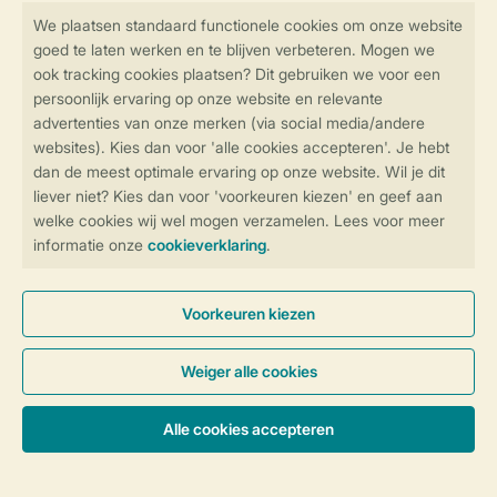
Veilig en snel online boeken
Veilige gegevensoverdracht
Veilige betaling
Controle over jouw gegevens &
privacy
Instellingen wijzigen
Algemene Voorwaarden
Privacy Notice
Cookies en banners
Disclaimer
Toegankelijkheid
© 2026 Landal