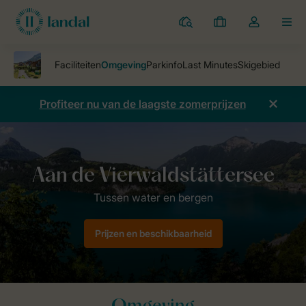
Parken
Mijn
Open
MEN
boekingen
de
dropdown
van
mijn
Profiteer nu van de laagste zomerprijzen
account
Parken
Landal Vierwaldstättersee
Omgeving
Prijzen en beschikbaarheid