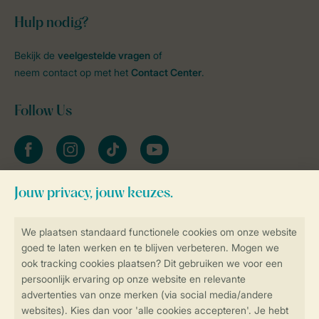
Hulp nodig?
Bekijk de
veelgestelde vragen
of
neem contact op met het
Contact Center
.
Follow Us
facebook
instagram
tiktok
youtube
Blijf op de hoogte
Veilig en snel online boeken
Veilige gegevensoverdracht
Veilige betaling