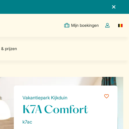
Mijn boekingen
Switc
Open de drop
Vakantiepark Kijkduin
K7A Comfort
k7ac