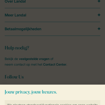
Over Landal
Meer Landal
Betaalmogelijkheden
Hulp nodig?
Bekijk de
veelgestelde vragen
of
neem contact op met het
Contact Center
.
Follow Us
facebook
instagram
tiktok
youtube