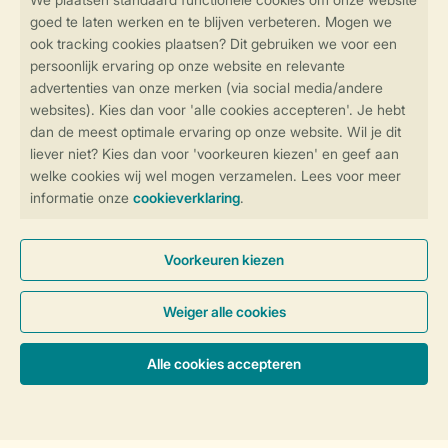
Blijf op de hoogte
Veilig en snel online boeken
Veilige gegevensoverdracht
Veilige betaling
Controle over jouw gegevens &
privacy
Instellingen wijzigen
Algemene Voorwaarden
Privacy Notice
Cookies en banners
Accommodaties & prijzen
Disclaimer
Toegankelijkheid
© 2026 Landal