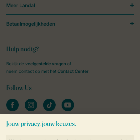
Meer Landal
Betaalmogelijkheden
Hulp nodig?
Bekijk de
veelgestelde vragen
of
neem contact op met het
Contact Center
.
Follow Us
facebook
instagram
tiktok
youtube
Blijf op de hoogte