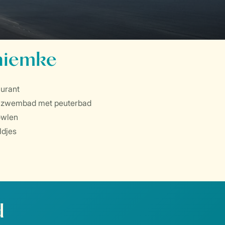
mhiemke
aurant
te zwembad met peuterbad
owlen
ldjes
d