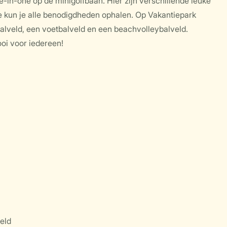
le-in-one op de minigolfbaan. Hier zijn verschillende leuke
lie kun je alle benodigdheden ophalen. Op Vakantiepark
alveld, een voetbalveld en een beachvolleybalveld.
ooi voor iedereen!
eld