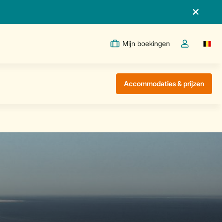
Mijn boekingen
Switc
Open de drop
Accommodaties & prijzen