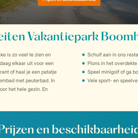
teiten Vakantiepark Boo
e is zo veel te zien en
Schuif aan in ons rest
daag elkaar uit voor een
Plons in het overdek
rant of haal je een patatje
Speel minigolf of ga b
zwembad met peuterbad. In
Vele sport- en speelve
oor het hele gezin. En
Prijzen en beschikbaarhei