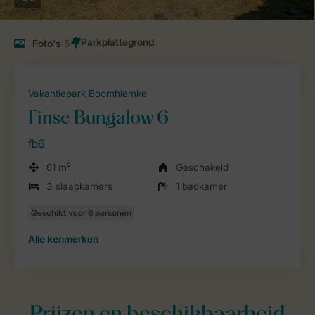
Foto's
5
Vakantiepark Boomhiemke
Finse Bungalow 6
fb6
61 m²
Geschakeld
3 slaapkamers
1 badkamer
Alle
kenmerken