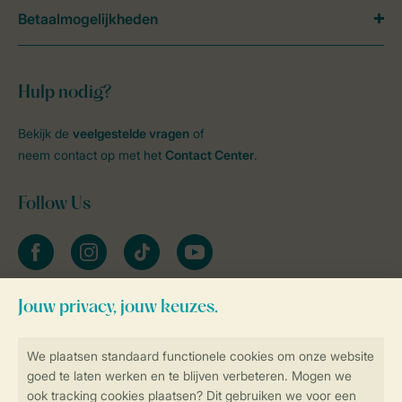
Betaalmogelijkheden
Hulp nodig?
Bekijk de
veelgestelde vragen
of
neem contact op met het
Contact Center
.
Follow Us
facebook
instagram
tiktok
youtube
Blijf op de hoogte
Veilig en snel online boeken