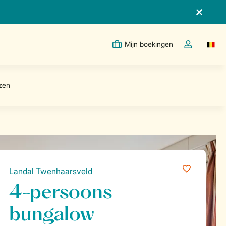
Mijn boekingen
Switc
Open de drop
Landal Twenhaarsveld
4-persoons
bungalow