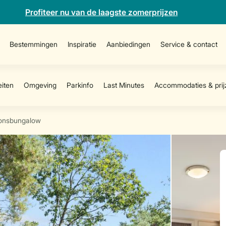
Profiteer nu van de laagste zomerprijzen
Bestemmingen
Inspiratie
Aanbiedingen
Service & contact
onsbungalow