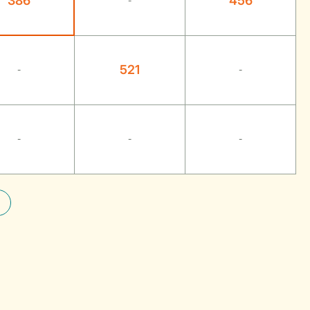
386
456
-
521
-
-
-
-
-