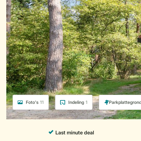
Foto's
11
Indeling
1