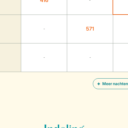
416
-
571
-
-
-
Meer nachten