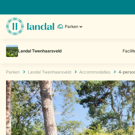
Parken
Parken
Landal Twenhaarsveld
Accommodaties
4-perso