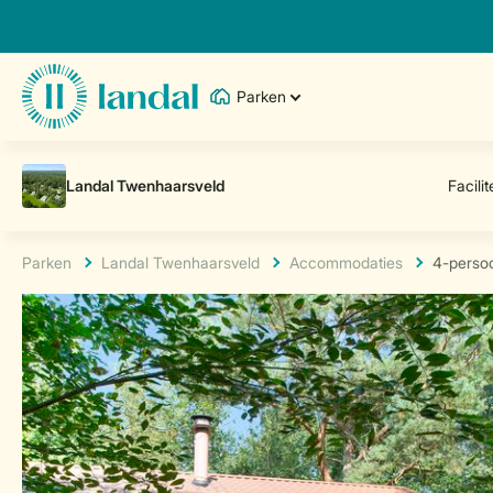
Parken
Parken
Landal Twenhaarsveld
Accommodaties
4-perso