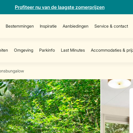
Profiteer nu van de laagste zomerprijzen
Bestemmingen
Inspiratie
Aanbiedingen
Service & contact
onsbungalow