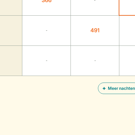
366
-
491
-
-
-
Meer nachten