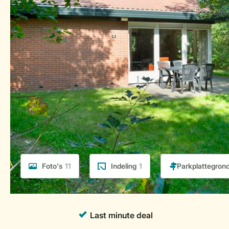
Foto's
11
Indeling
1