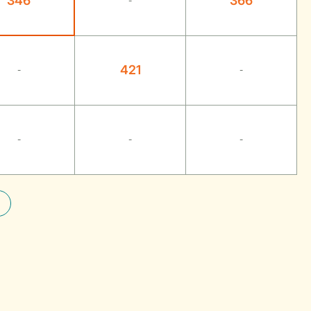
346
366
-
421
-
-
-
-
-