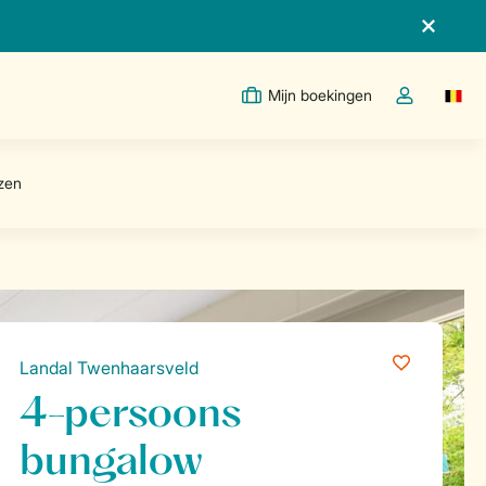
Mijn boekingen
Switc
Open de drop
Landal Twenhaarsveld
4-persoons
bungalow