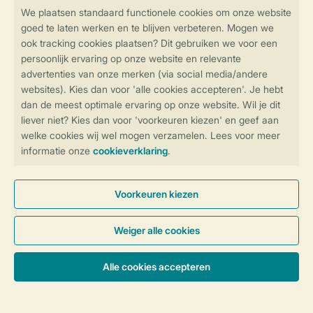
Veilig en snel online boeken
Veilige gegevensoverdracht
Veilige betaling
Controle over jouw gegevens &
privacy
Instellingen wijzigen
Algemene Voorwaarden
Privacy Notice
Cookies en banners
Disclaimer
Toegankelijkheid
© 2026 Landal