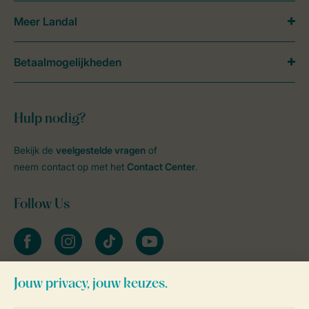
Meer Landal
Betaalmogelijkheden
Hulp nodig?
Bekijk de
veelgestelde vragen
of
neem contact op met het
Contact Center
.
Follow Us
facebook
instagram
tiktok
youtube
Blijf op de hoogte