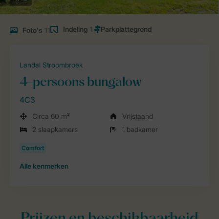
Indeling
1
Foto's
11
Landal Stroombroek
4-persoons bungalow
4C3
Circa 60 m²
Vrijstaand
2 slaapkamers
1 badkamer
Alle
kenmerken