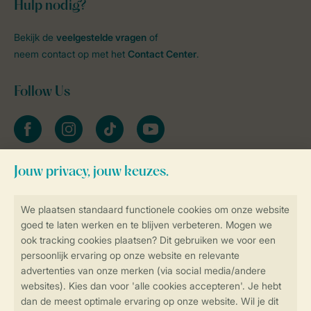
Hulp nodig?
Bekijk de
veelgestelde vragen
of
neem contact op met het
Contact Center
.
Follow Us
facebook
instagram
tiktok
youtube
Blijf op de hoogte
Veilig en snel online boeken
Veilige gegevensoverdracht
Veilige betaling