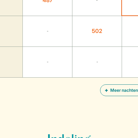
487
-
502
-
-
-
Meer nachten