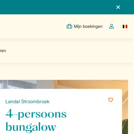
Mijn boekingen
Switc
Open de drop
Landal Stroombroek
4-persoons
bungalow