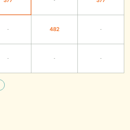
377
377
-
482
-
-
-
-
-