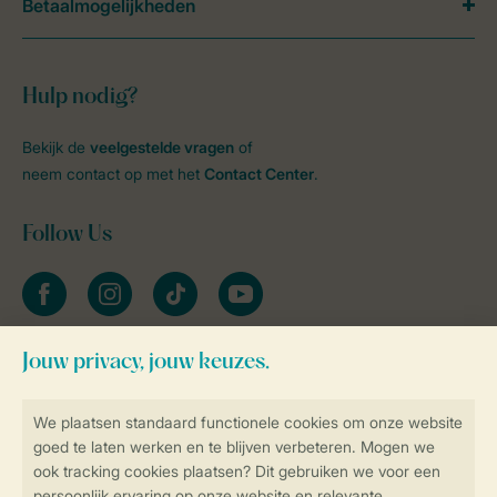
Betaalmogelijkheden
Hulp nodig?
Bekijk de
veelgestelde vragen
of
neem contact op met het
Contact Center
.
Follow Us
facebook
instagram
tiktok
youtube
Blijf op de hoogte
Veilig en snel online boeken