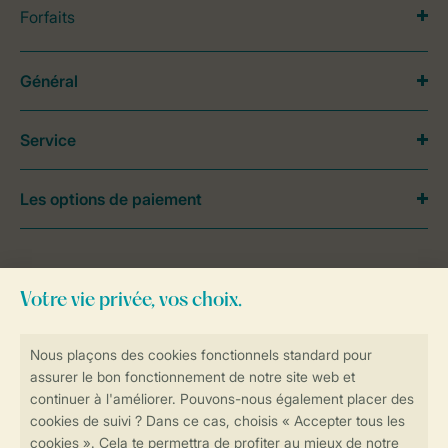
Forfaits
Général
Service
Les options de paiement
Besoin d’aide?
Consultez la foire aux
questions
ou
contactez notre
Contact Center
.