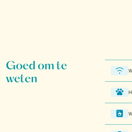
W
H
W