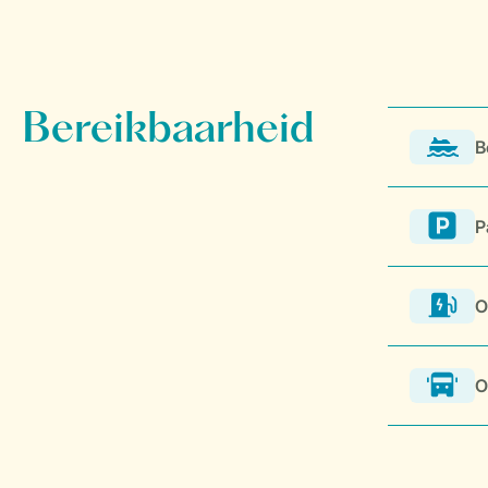
B
P
O
O