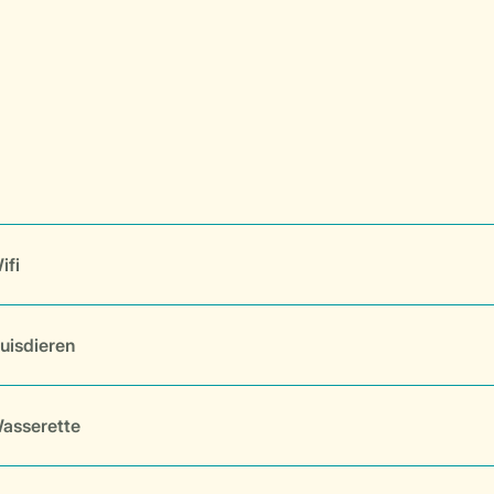
ifi
uisdieren
asserette