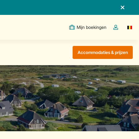
Mijn boekingen
Switc
Open de drop
Accommodaties & prijzen