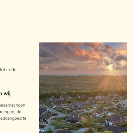
 bezemschoon
 brengen, de
 beddengoed te