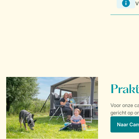
V
Naar Ca