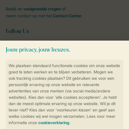
Bekijk de
veelgestelde vragen
of
neem contact op met het
Contact Center
.
Follow Us
facebook
instagram
tiktok
youtube
Blijf op de hoogte
Veilig en snel online boeken
Veilige gegevensoverdracht
Veilige betaling