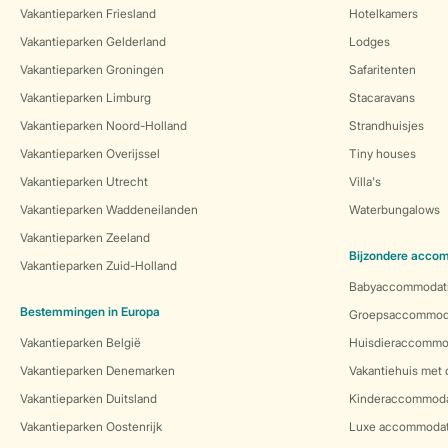
Vakantieparken Friesland
Hotelkamers
Vakantieparken Gelderland
Lodges
Vakantieparken Groningen
Safaritenten
Vakantieparken Limburg
Stacaravans
Vakantieparken Noord-Holland
Strandhuisjes
Vakantieparken Overijssel
Tiny houses
Vakantieparken Utrecht
Villa's
Vakantieparken Waddeneilanden
Waterbungalows
Vakantieparken Zeeland
Bijzondere acco
Vakantieparken Zuid-Holland
Babyaccommodat
Bestemmingen in Europa
Groepsaccommod
Vakantieparken België
Huisdieraccommo
Vakantieparken Denemarken
Vakantiehuis met
Vakantieparken Duitsland
Kinderaccommoda
Vakantieparken Oostenrijk
Luxe accommodat