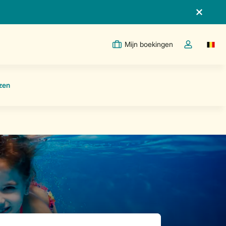
Mijn boekingen
Switc
Open de drop