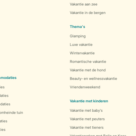
Vakantie aan zee
Vakantie in de bergen
Thema's
Glamping
Luxe vakantie
Wintervakantie
Romantische vakantie
Vakantie met de hond
mmodaties
Beauty- en wellnessvakantie
ies
Vriendenweekend
aties
Vakantie met kinderen
daties
Vakantie met baby's
 omheinde tuin
Vakantie met peuters
ties
Vakantie met tieners
ies
Vakantieparken met Bollo en Koos