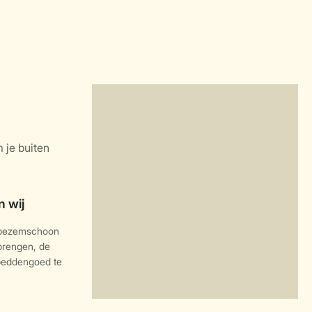
 bezemschoon
 brengen, de
 beddengoed te