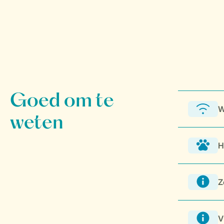
W
H
Z
V