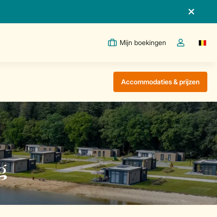
Mijn boekingen
Switc
Open de drop
Accommodaties & prijzen