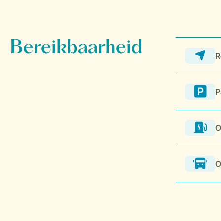
R
P
O
O