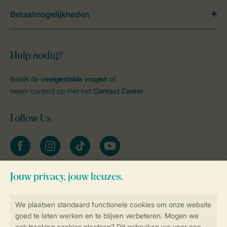
Betaalmogelijkheden
Hulp nodig?
Bekijk de
veelgestelde vragen
of
neem contact op met het
Contact Center
.
Follow Us
facebook
instagram
tiktok
youtube
Blijf op de hoogte