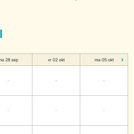
d
ma 28 sep
vr 02 okt
ma 05 okt
-
-
-
-
-
-