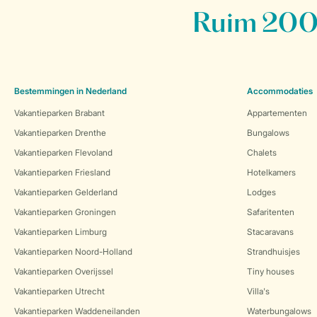
Ruim 200 
Bestemmingen in Nederland
Accommodaties
Vakantieparken Brabant
Appartementen
Vakantieparken Drenthe
Bungalows
Vakantieparken Flevoland
Chalets
Vakantieparken Friesland
Hotelkamers
Vakantieparken Gelderland
Lodges
Vakantieparken Groningen
Safaritenten
Vakantieparken Limburg
Stacaravans
Vakantieparken Noord-Holland
Strandhuisjes
Vakantieparken Overijssel
Tiny houses
Vakantieparken Utrecht
Villa's
Vakantieparken Waddeneilanden
Waterbungalows