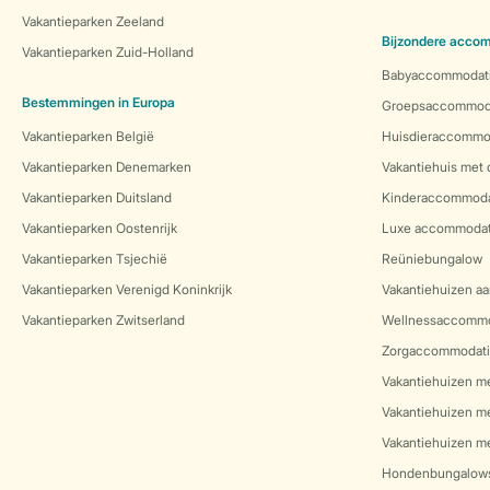
Vakantieparken Zeeland
Bijzondere acco
Vakantieparken Zuid-Holland
Babyaccommodat
Bestemmingen in Europa
Groepsaccommod
Vakantieparken België
Huisdieraccommo
Vakantieparken Denemarken
Vakantiehuis met
Vakantieparken Duitsland
Kinderaccommoda
Vakantieparken Oostenrijk
Luxe accommodat
Vakantieparken Tsjechië
Reüniebungalow
Vakantieparken Verenigd Koninkrijk
Vakantiehuizen aa
Vakantieparken Zwitserland
Wellnessaccommo
Zorgaccommodati
Vakantiehuizen m
Vakantiehuizen m
Vakantiehuizen me
Hondenbungalow