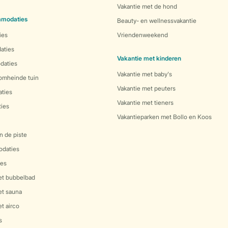
Vakantie met de hond
mmodaties
Beauty- en wellnessvakantie
ies
Vriendenweekend
aties
Vakantie met kinderen
daties
Vakantie met baby's
 omheinde tuin
Vakantie met peuters
ties
Vakantie met tieners
ies
Vakantieparken met Bollo en Koos
n de piste
daties
es
et bubbelbad
et sauna
t airco
s