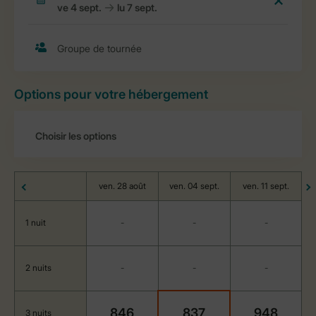
Options pour votre hébergement
ven. 28 août
ven. 04 sept.
ven. 11 sept.
1 nuit
-
-
-
2 nuits
-
-
-
846
837
948
3 nuits