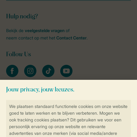
Hulp nodig?
Bekijk de
veelgestelde vragen
of
neem contact op met het
Contact Center
.
Follow Us
facebook
instagram
tiktok
youtube
Blijf op de hoogte
Veilig en snel online boeken
Veilige gegevensoverdracht