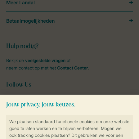
Meer Landal
Betaalmogelijkheden
Hulp nodig?
Bekijk de
veelgestelde vragen
of
neem contact op met het
Contact Center
.
Follow Us
facebook
instagram
tiktok
youtube
Blijf op de hoogte