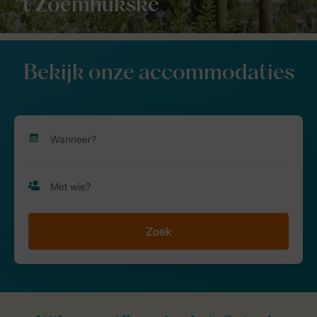
''t Zoemhukske
Bekijk onze accommodaties
Zoek