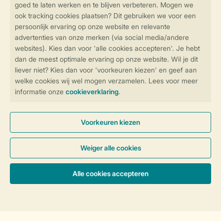
Veilig en snel online boeken
Veilige gegevensoverdracht
Veilige betaling
Controle over jouw gegevens &
privacy
Instellingen wijzigen
Algemene Voorwaarden
Privacy Notice
Cookies en banners
Accommodaties & prijzen
Disclaimer
Toegankelijkheid
© 2026 Landal