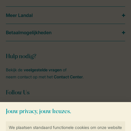
Meer Landal
Betaalmogelijkheden
Hulp nodig?
Bekijk de
veelgestelde vragen
of
neem contact op met het
Contact Center
.
Follow Us
facebook
instagram
tiktok
youtube
Blijf op de hoogte