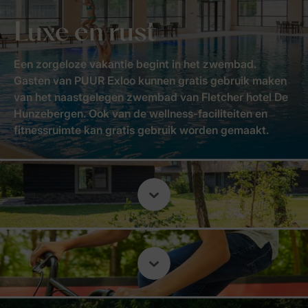
Luxe en rust
Een zorgeloze vakantie begint in het zwembad.
Gasten van PUUR Exloo kunnen gratis gebruik maken
van het naastgelegen zwembad van Fletcher hotel De
Hunzebergen. Ook van de wellness-faciliteiten en
fitnessruimte kan gratis gebruik worden gemaakt.