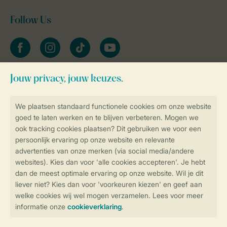
Follow Us
facebook
instagram
tiktok
youtube
Blijf op de hoogte
Veilig en snel online boeken
Veilige gegevensoverdracht
Veilige betaling
Controle over jouw gegevens &
privacy