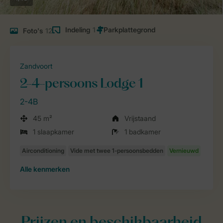
Indeling
1
Foto's
12
Zandvoort
2-4-persoons Lodge 1
2-4B
45 m²
Vrijstaand
1 slaapkamer
1 badkamer
Alle
kenmerken