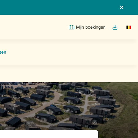
Mijn boekingen
Switc
Open de drop