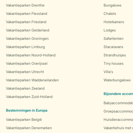
Vakantieparken Drenthe
Bungalows
Vakantieparken Flevoland
Chalets
Vakantieparken Friesland
Hotelkamers
Vakantieparken Gelderland
Lodges
Vakantieparken Groningen
Safaritenten
Vakantieparken Limburg
Stacaravans
Vakantieparken Noord-Holland
Strandhuisjes
Vakantieparken Overijssel
Tiny houses
Vakantieparken Utrecht
Villa's
Vakantieparken Waddeneilanden
Waterbungalows
Vakantieparken Zeeland
Bijzondere acco
Vakantieparken Zuid-Holland
Babyaccommodat
Bestemmingen in Europa
Groepsaccommod
Vakantieparken België
Huisdieraccommo
Vakantieparken Denemarken
Vakantiehuis met