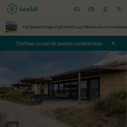
Parken
Mijn
Open
MEN
boekingen
de
dropdown
van
mijn
Profiteer nu van de laagste zomerprijzen
account
1/14