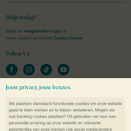
Hulp nodig?
Bekijk de
veelgestelde vragen
of
neem contact op met het
Contact Center
.
Follow Us
facebook
instagram
tiktok
youtube
Blijf op de hoogte
Veilig en snel online boeken
Veilige gegevensoverdracht