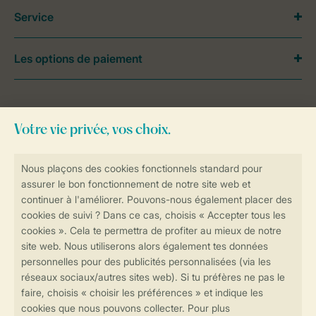
Service
Les options de paiement
Besoin d’aide?
Consultez la foire aux
questions
ou
contactez notre
Contact Center
.
Réservations en ligne rapides et sécurisées
Transmission sécurisée des données
Paiement sécurisé