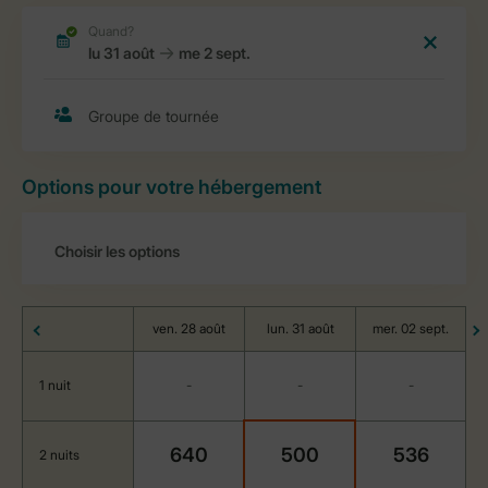
Options pour votre hébergement
ven. 28 août
lun. 31 août
mer. 02 sept.
1 nuit
-
-
-
640
500
536
2 nuits