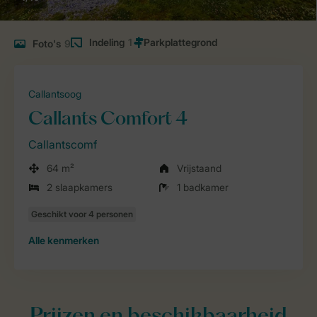
Indeling
1
Foto's
9
Callantsoog
Callants Comfort 4
Callantscomf
64 m²
Vrijstaand
2 slaapkamers
1 badkamer
Alle
kenmerken