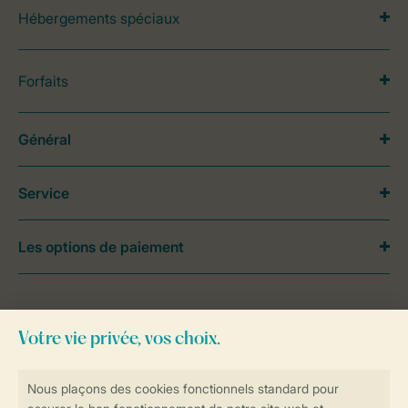
Hébergements spéciaux
Forfaits
Général
Service
Les options de paiement
Besoin d’aide?
Consultez la foire aux
questions
ou
contactez notre
Contact Center
.