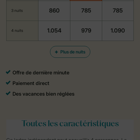
860
785
785
3 nuits
1.054
979
1.090
4 nuits
Plus de nuits
Toutes
les caractéristiques