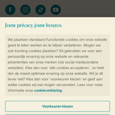
facebook
instagram
tiktok
youtube
Blijf op de hoogte
Veilig en snel online boeken
Veilige gegevensoverdracht
Veilige betaling
Controle over jouw gegevens &
privacy
Instellingen wijzigen