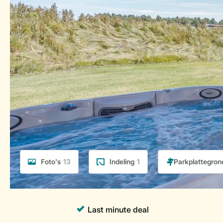
Foto's
13
Indeling
1