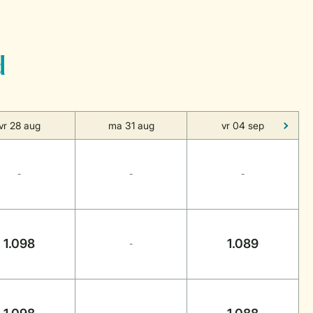
d
vr 28 aug
ma 31 aug
vr 04 sep
-
-
-
1.098
1.089
-