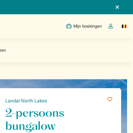
Mijn boekingen
Switc
Open de drop
Landal North Lakes
2-persoons
bungalow