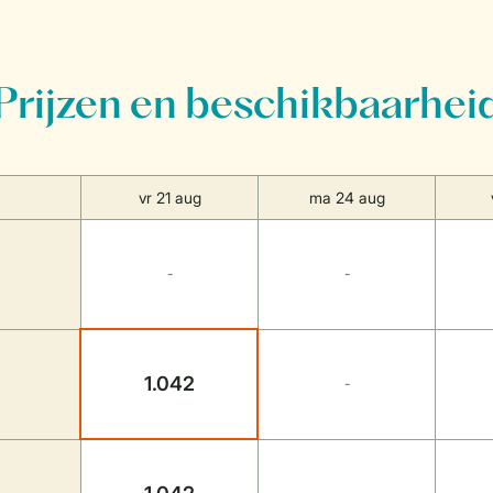
Prijzen en beschikbaarhei
vr 21 aug
ma 24 aug
-
-
1.042
-