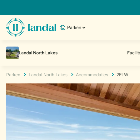
Parken
Parken
Landal North Lakes
Accommodaties
2ELW