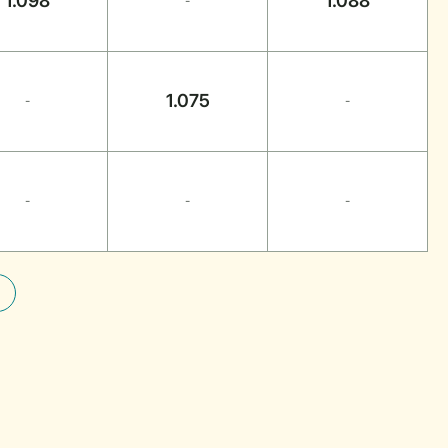
1.098
1.088
-
1.075
-
-
-
-
-