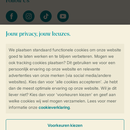
Follow Us
facebook
instagram
tiktok
youtube
Blijf op de hoogte
Veilig en snel online boeken
Veilige gegevensoverdracht
Veilige betaling
Controle over jouw gegevens &
privacy
Instellingen wijzigen