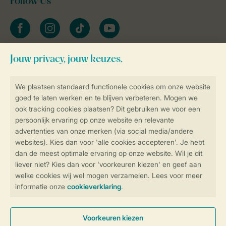
Follow Us
facebook
instagram
tiktok
youtube
Blijf op de hoogte
Veilig en snel online boeken
Veilige gegevensoverdracht
Veilige betaling
Controle over jouw gegevens &
privacy
Instellingen wijzigen